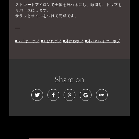
ストレートアイロンで全体を外ハネにし、顔周り、トップを
リバースにします。
サラッとオイルをつけて完成です。
#レイヤーボブ
#くびれボブ
#外はねボブ
#外ハネレイヤーボブ
Share on