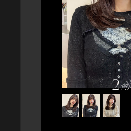
2
/
3