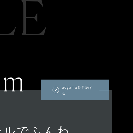
LE
um
aoyamaを予約す
る
ールでふんわ