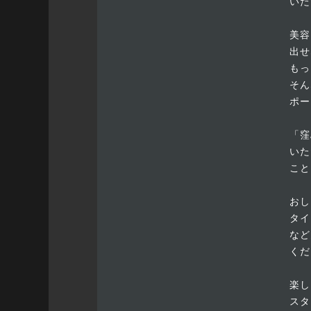
いた
美容
出せ
もっ
そん
ポー
「窪
いた
こと
おし
タイ
など
くだ
楽し
スタ