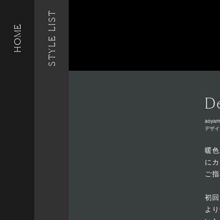
STYLE LIST
HOME
De
aoyam
デザイ
暖色
にカ
ご指
初回
より