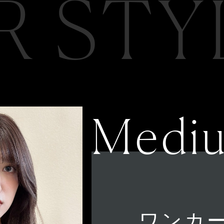
R STY
Medi
ワンカ