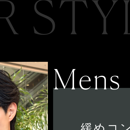
R STY
Mens
緩めコ