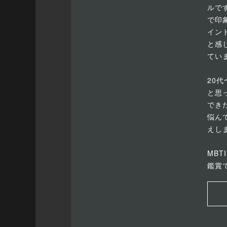
ルで
で印
イン
と感
てい
20
と思
でき
悩ん
えし
MBT
鑑賞