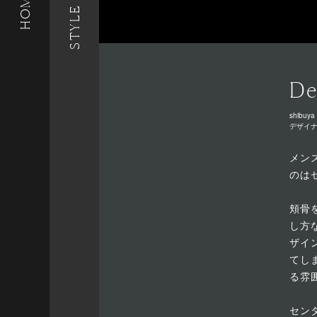
STYLE LIST
HOME
De
shibuya 
デザイ
メン
のは
頬骨
し方
ザイ
てし
る雰
セン