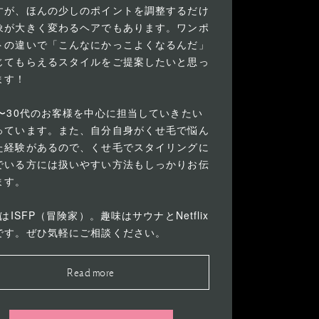
すが、ほんの少しのポイントを調整するだけ
象が大きく変わるヘアでもあります。ワンポ
トの違いで「こんなにかっこよくなるんだ」
じてもらえるスタイルをご提案したいと思っ
ます！
代〜30代のお客様を中心に担当していきたい
っています。また、自分自身がくせ毛で悩ん
た経験があるので、くせ毛でスタイリングに
でいる方には扱いやすい方法もしっかりお伝
ます。
IはISFP（冒険家）。趣味はサウナとNetflix
です。ぜひ気軽にご相談ください。
Read more