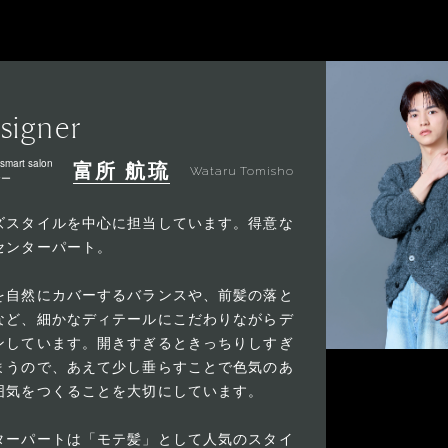
signer
smart salon
富所 航琉
Wataru Tomisho
ナー
ズスタイルを中心に担当しています。得意な
センターパート。
を自然にカバーするバランスや、前髪の落と
など、細かなディテールにこだわりながらデ
ンしています。開きすぎるときっちりしすぎ
まうので、あえて少し垂らすことで色気のあ
囲気をつくることを大切にしています。
ターパートは「モテ髪」として人気のスタイ