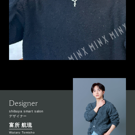
Designer
shibuya smart salon
デザイナー
富所 航琉
Wataru Tomisho