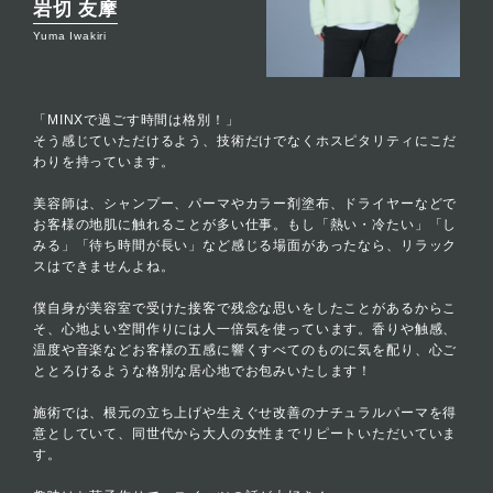
岩切 友摩
Yuma Iwakiri
「MINXで過ごす時間は格別！」
そう感じていただけるよう、技術だけでなくホスピタリティにこだ
わりを持っています。
美容師は、シャンプー、パーマやカラー剤塗布、ドライヤーなどで
お客様の地肌に触れることが多い仕事。もし「熱い・冷たい」「し
みる」「待ち時間が長い」など感じる場面があったなら、リラック
スはできませんよね。
僕自身が美容室で受けた接客で残念な思いをしたことがあるからこ
そ、心地よい空間作りには人一倍気を使っています。香りや触感、
温度や音楽などお客様の五感に響くすべてのものに気を配り、心ご
ととろけるような格別な居心地でお包みいたします！
施術では、根元の立ち上げや生えぐせ改善のナチュラルパーマを得
意としていて、同世代から大人の女性までリピートいただいていま
す。