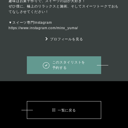
趣味はお菓子作りで、スイーツの話が大好き！
ぜひ僕に、極上のリラックスと施術、そしてスイーツトークでおも
てなしさせてください！
▼スイーツ専門Instagram
https://www.instagram.com/minx_yuma/
プロフィールを見る
このスタイリストを
予約する
一覧に戻る