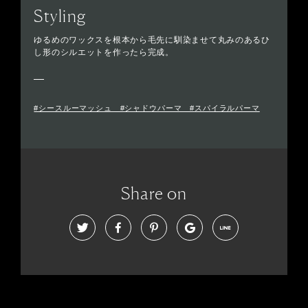
Styling
ゆるめのワックスを根本から毛先に馴染ませて丸みのあるひ
し形のシルエットを作ったら完成。
#シースルーマッシュ #シャドウパーマ #スパイラルパーマ
Share on