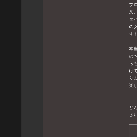
プ
又
タ
の
す
本
の
ら
け
り
楽
ど
さい