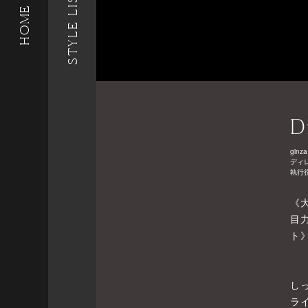
STYLE LIST
HOME
D
ginza
ディ
執行
《
目
ト
し
ラ