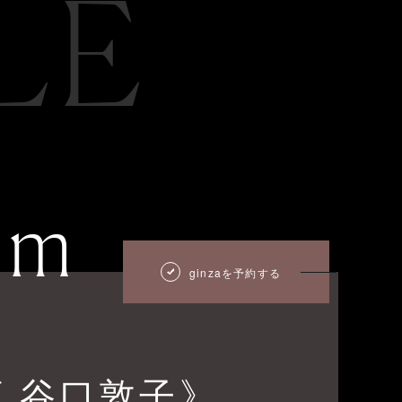
LE
um
ginzaを予約する
 谷口敦子》