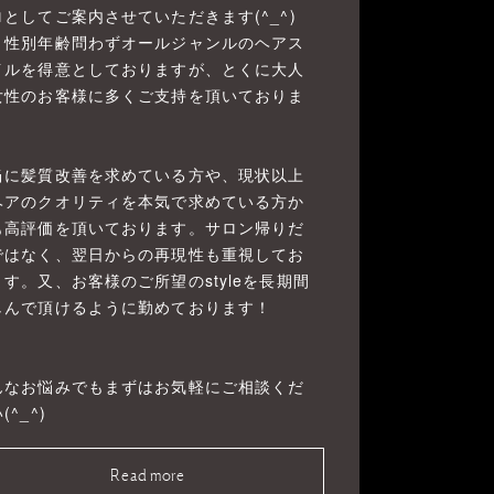
ロとしてご案内させていただきます(^_^)
、性別年齢問わずオールジャンルのヘアス
イルを得意としておりますが、とくに大人
女性のお客様に多くご支持を頂いておりま
！
当に髪質改善を求めている方や、現状以上
ヘアのクオリティを本気で求めている方か
も高評価を頂いております。サロン帰りだ
ではなく、翌日からの再現性も重視してお
ます。又、お客様のご所望のstyleを長期間
しんで頂けるように勤めております！
んなお悩みでもまずはお気軽にご相談くだ
(^_^)
Read more