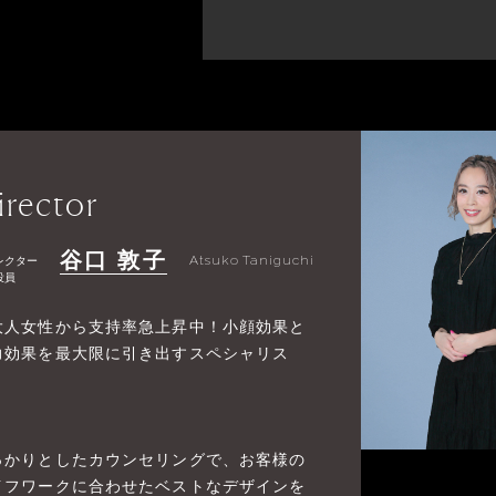
irector
谷口 敦子
レクター
Atsuko Taniguchi
役員
大人女性から支持率急上昇中！小顔効果と
力効果を最大限に引き出すスペシャリス
》
っかりとしたカウンセリングで、お客様の
イフワークに合わせたベストなデザインを