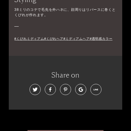
38ミリのコテで毛先を外ハネに、顔周りはリバースに巻くと
くびれが作れます。
#くびれミディアム#くびれヘア#ミディアムヘア#透明感カラー
Share on