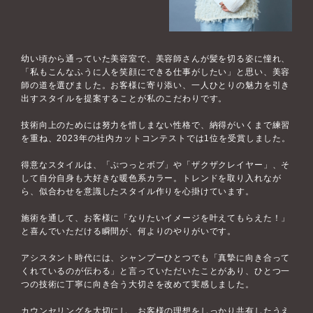
幼い頃から通っていた美容室で、美容師さんが髪を切る姿に憧れ、
「私もこんなふうに人を笑顔にできる仕事がしたい」と思い、美容
師の道を選びました。お客様に寄り添い、一人ひとりの魅力を引き
出すスタイルを提案することが私のこだわりです。
技術向上のためには努力を惜しまない性格で、納得がいくまで練習
を重ね、2023年の社内カットコンテストでは1位を受賞しました。
得意なスタイルは、「ぷつっとボブ」や「ザクザクレイヤー」、そ
して自分自身も大好きな暖色系カラー。トレンドを取り入れなが
ら、似合わせを意識したスタイル作りを心掛けています。
施術を通して、お客様に「なりたいイメージを叶えてもらえた！」
と喜んでいただける瞬間が、何よりのやりがいです。
アシスタント時代には、シャンプーひとつでも「真摯に向き合って
くれているのが伝わる」と言っていただいたことがあり、ひとつ一
つの技術に丁寧に向き合う大切さを改めて実感しました。
カウンセリングを大切にし、お客様の理想をしっかり共有したうえ