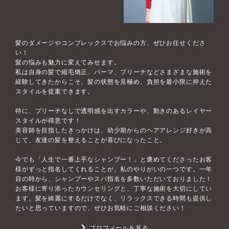
髪のダメージやコンプレックスでお悩みの方、ぜひお任せくださ
い！
髪の悩みも魅力に変えてみせます。
私は自身の髪で縮毛矯正、パーマ、ブリーチなどさまざまな施術を
経験してきたからこそ、髪の状態を見極め、負担を最小限に抑えた
スタイルを提案できます。
特に、ブリーチなしで透明感を出すカラーや、動きのあるレイヤー
スタイルが得意です！
美容師を目指したきっかけは、幼少期からのヘアアレンジ好きが高
じて、友達の髪を整えることが喜びになったこと。
今でも「人生で一番上手なシャンプー！」と褒めてくださったお客
様がずっと指名してくれることが、私のやりがいの一つです。一年
目の時から、シャンプーやスパ指名を多数いただいておりました！
お客様に寄り添ったカウンセリングと、丁寧な施術を大切にしてい
ます。髪を綺麗にするだけでなく、リラックスできる時間も提供し
たいと思っていますので、ぜひお気軽にご相談ください！
プロフィールを見る