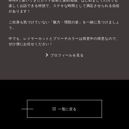
MINXで磨いてきたカット技術と薬剤知識、はじめましての方でも
楽しくお話できる特技で、ステキな時間として満足させられる自信
があります！
ご自身も気づけていない「魅力・理想の姿」を一緒に見つけましょ
う。
中でも、レイヤーカットとブリーチカラーは得意中の得意なので、
ぜひ僕にお任せください！
プロフィールを見る
一覧に戻る