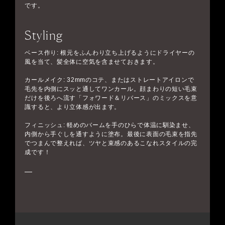
です。
Styling
ベース作り: 根元をふんわり立ち上げるようにドライヤーの
風を当て、髪全体に空気を含ませておきます。
カールメイク: 32mmのコテ、またはストレートアイロンで
毛先を内側にスッと通してワンカール。顔まわりの短い毛束
だけを後ろへ流す「フォワード＆リバース」のミックスを意
識すると、より立体感が出ます。
フィニッシュ: 軽めのバームを手のひらで体温に馴染ませ、
内側から手ぐしを通すように塗布。最後に表面の毛束を指先
でつまんで整えれば、ツヤと束感のあるこなれスタイルの完
成です！