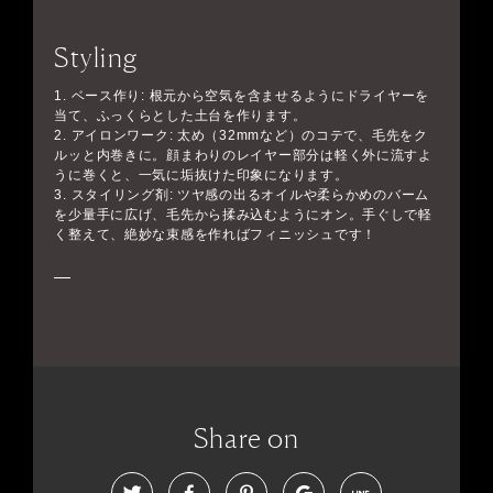
Styling
1. ベース作り: 根元から空気を含ませるようにドライヤーを
当て、ふっくらとした土台を作ります。
2. アイロンワーク: 太め（32mmなど）のコテで、毛先をク
ルッと内巻きに。顔まわりのレイヤー部分は軽く外に流すよ
うに巻くと、一気に垢抜けた印象になります。
3. スタイリング剤: ツヤ感の出るオイルや柔らかめのバーム
を少量手に広げ、毛先から揉み込むようにオン。手ぐしで軽
く整えて、絶妙な束感を作ればフィニッシュです！
Share on