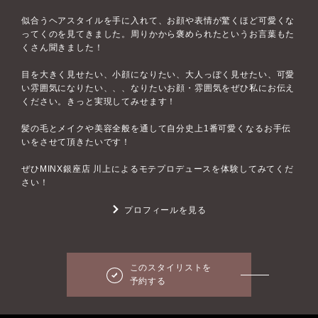
似合うヘアスタイルを手に入れて、お顔や表情が驚くほど可愛くな
ってくのを見てきました。周りかから褒められたというお言葉もた
くさん聞きました！
目を大きく見せたい、小顔になりたい、大人っぽく見せたい、可愛
い雰囲気になりたい、、、なりたいお顔・雰囲気をぜひ私にお伝え
ください。きっと実現してみせます！
髪の毛とメイクや美容全般を通して自分史上1番可愛くなるお手伝
いをさせて頂きたいです！
ぜひMINX銀座店 川上によるモテプロデュースを体験してみてくだ
さい！
プロフィールを見る
このスタイリストを
予約する