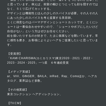
と思っています。例えば、前髪の幅ひとつとっても顔を隠すのでは
なく、５ミリ広げてカットする。
デザインとは機能性とほんの少しのスパイスが必要。その人その人
にあった少しのスパイスを考え提案する美容師。
とくに得意なのはパーマデザインとショートカットです。とくにシ
ョートは一番似合わせやすいので、「ショートやボブにしたいけど
自信がない」という方はぜひお任せください。
絵を描いたりするのが好きで、たまに個展などを開いています。常
に感性を磨き、お客様によりよいヘアをご提案したいと思っていま
す。
【受賞歴】
「KAMI CHARISMA(カミカリスマ)東京2020・2021・2022・
2023・2024・2025」一つ星 ６年連続受賞
【メディア実績】
ar、ViVi、GINGER、BAILA、inRed、Ray、Comoほか、ヘアカ
タログ、業界誌など多数。
【その他実績】
東京コレクション ヘアディレクション、
【TV.CM】