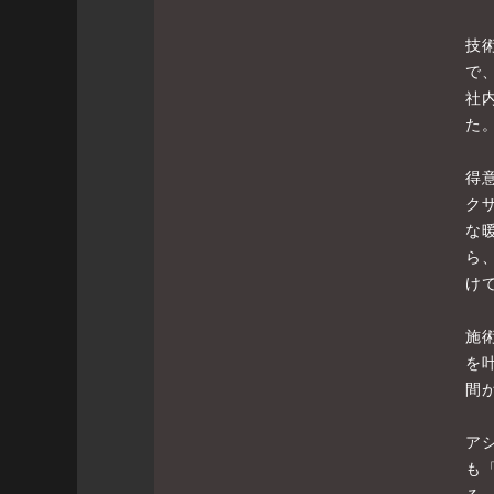
技
で
社
た
得
ク
な
ら
け
施
を
間
ア
も