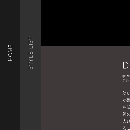
STYLE LIST
HOME
D
ginza
デザ
幼
が
を
師
人
る