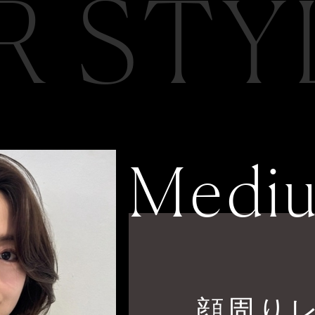
R STY
Medi
顔周り