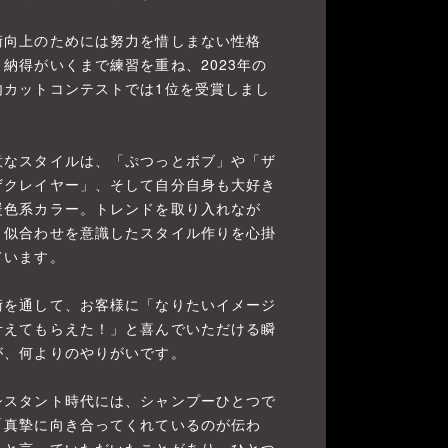
術向上のためには努力を惜しまない性格
、納得がいくまで練習を重ね、2023年の
内カットコンテストでは1位を受賞しまし
。
意なスタイルは、「ぷつっとボブ」や「ザ
ザクレイヤー」、そして自分自身も大好き
暖色系カラー。トレンドを取り入れなが
、似合わせを意識したスタイル作りを心掛
ています。
術を通して、お客様に「なりたいイメージ
叶えてもらえた！」と喜んでいただける瞬
が、何よりのやりがいです。
シスタント時代には、シャンプーひとつで
「真摯に向き合ってくれているのが伝わ