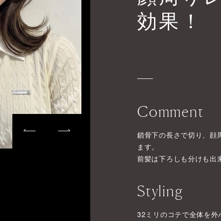
効果！
Comment
鎖骨下の長さで切り、顔
ます。
前髪は下ろしも分けも出
Styling
32ミリのコテで全体を