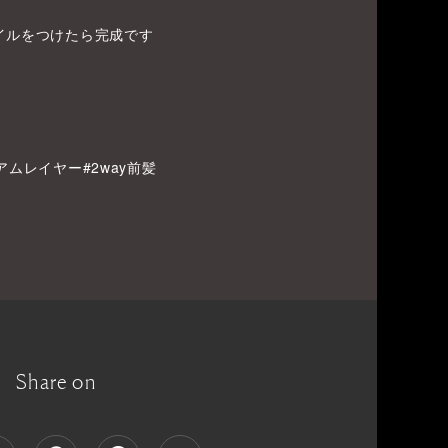
イルをつけたら完成です
ムレイヤー#2way前髪
Share on