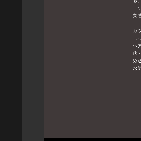
る
一
実
カ
し
ヘ
代
め
お