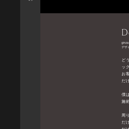
D
ginza
デザ
ど
ッ
お
だ
僕
施
周
だ
だ