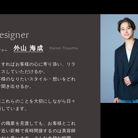
esigner
外山 海成
Kaisei Toyama
イナー
うすればお客様の心に寄り添い、リラ
クスしていただけるか。
客様のなりたいスタイル・想いをどれ
け聞き出せるか。
はこれらのことを大切にしながら日々
術しています。
りの職業を見渡しても、お客様とこれ
け近い距離で長時間接するのは美容師
けだと思います。そんな大切な時間