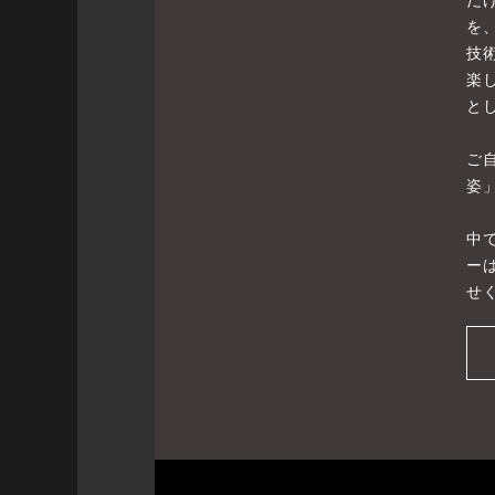
を
技
楽
と
ご
姿
中
ー
せ