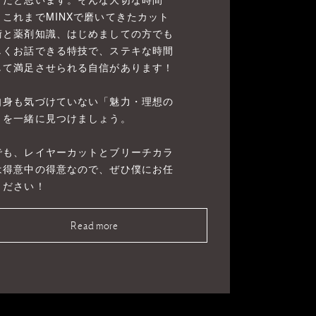
、これまでMINXで磨いてきたカット
術と薬剤知識、はじめましての方でも
しくお話できる特技で、ステキな時間
して満足させられる自信があります！
自身も気づけていない「魅力・理想の
」を一緒に見つけましょう。
でも、レイヤーカットとブリーチカラ
は得意中の得意なので、ぜひ僕にお任
ください！
Read more