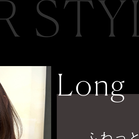
R STY
Long
ふわっ