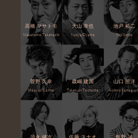
高橋 マサトモ
大山 幸也
池戸 裕二
Masatomo Takahashi
Yukiya Oyama
Yuji Ikedo
菅野 久幸
歳嶋 建国
山口 照洋
Hisayuki Kanno
Takekuni Toshijima
Akihiro Yamaguc
須永 健次
佐藤 スナオ
飯野 誠