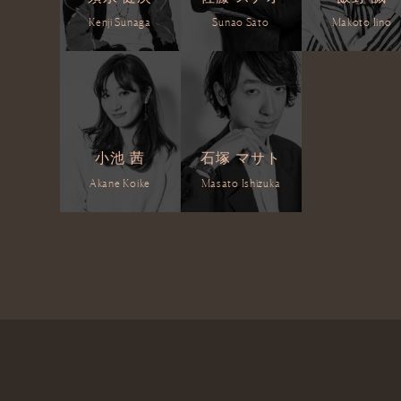
Kenji Sunaga
Sunao Sato
Makoto Iino
小池 茜
石塚 マサト
Akane Koike
Masato Ishizuka