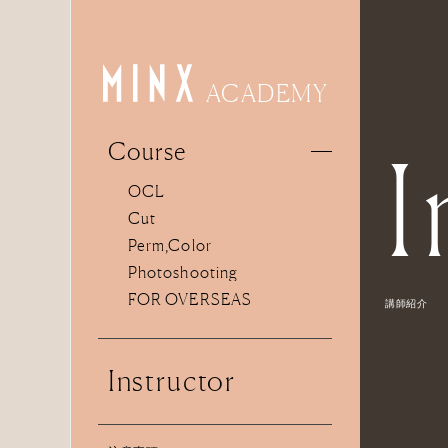
ACADEMY
I
Course
OCL
Cut
Perm,Color
Photoshooting
FOR OVERSEAS
講師紹介
Instructor