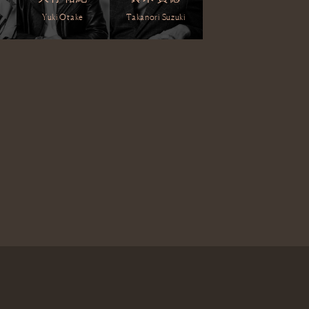
Yuki Otake
Takanori Suzuki