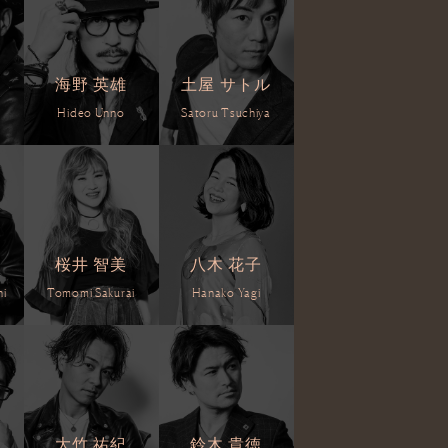
海野 英雄
土屋 サトル
Hideo Unno
Satoru Tsuchiya
桜井 智美
八木 花子
hi
Tomomi Sakurai
Hanako Yagi
大竹 祐紀
鈴木 貴徳