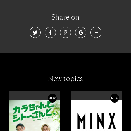
Share on
New topics
NEW
NEW