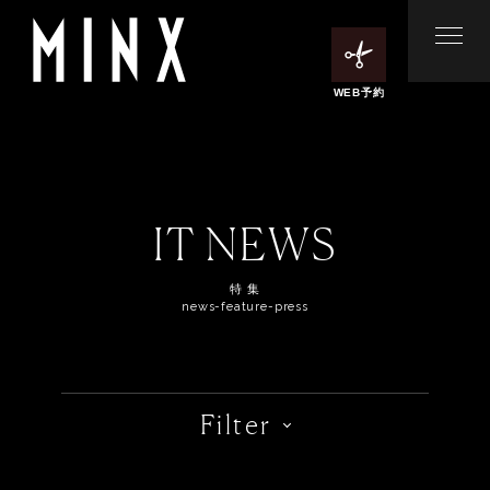
WEB予約
IT NEWS
特 集
news-feature-press
Filter