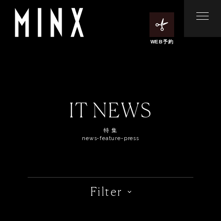
WEB予約
IT NEWS
特 集
news-feature-press
Filter