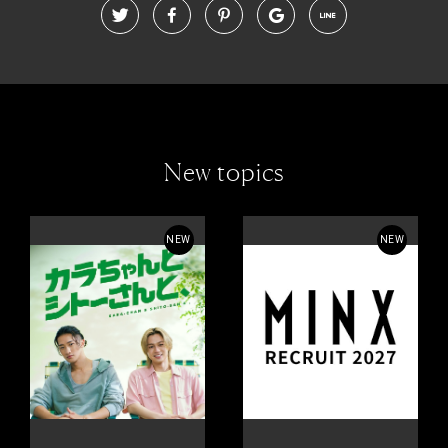
New topics
NEW
NEW