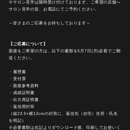
※サロン見学は随時受け付けております。ご希望の店舗へ
サロン見学の旨、お電話にてご予約ください。
～皆さまのご応募をお待ちしております～
【ご応募について】
面接をご希望の方は、以下の書類を5月7日(月)必着でご郵
送ください。
・履歴書
・受付票
・面接参考資料
・成績証明書
・出欠席証明書
・返信用封筒
（縦23.5×横12cmの封筒に、返信先（自宅）住所・氏名
を明記）
※必要書類は右記よりダウンロード後、印刷してお使いく