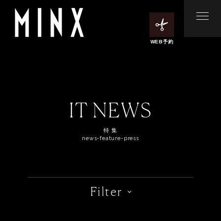
WEB予約
IT NEWS
特 集
news-feature-press
Filter