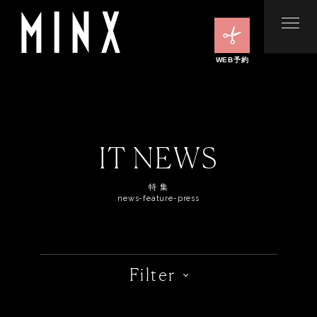
WEB予約
IT NEWS
特 集
news-feature-press
Filter