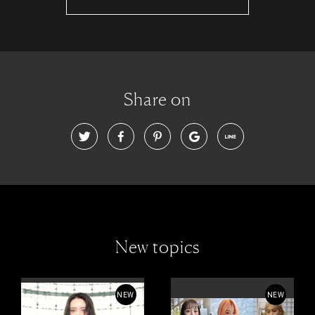
Share on
New topics
NEW
NEW