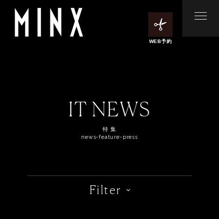
WEB予約
IT NEWS
特 集
news-feature-press
Filter