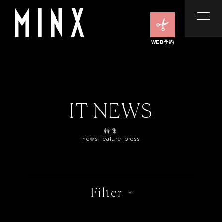
WEB予約
IT NEWS
特 集
news-feature-press
Filter