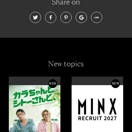
Share on
New topics
NEW
NEW