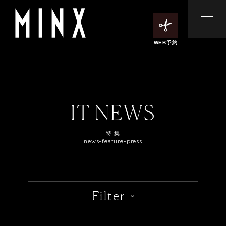
WEB予約
IT NEWS
特 集
news-feature-press
Filter