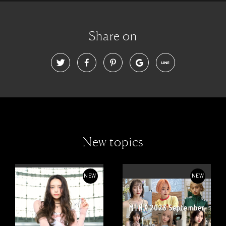
Share on
New topics
NEW
NEW