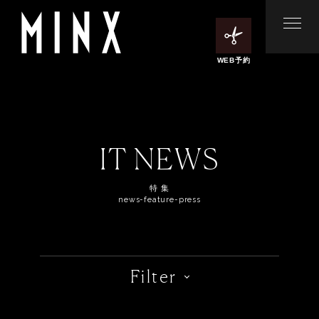
WEB予約
IT NEWS
特 集
news-feature-press
Filter