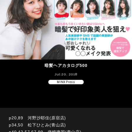
暗髪ヘアカタログ500
Jul 20, 2018
MINX Press
p20,89 河野沙耶佳(原宿店)
p34,50 松下ひとみ(青山店)
p40,42,57,67,99 歳嶋建国(青山店)