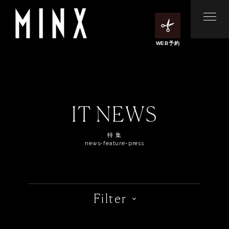
WEB予約
IT NEWS
特 集
news-feature-press
Filter