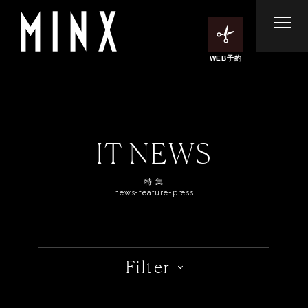
WEB予約
IT NEWS
特 集
news-feature-press
Filter