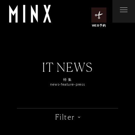
WEB予約
IT NEWS
特 集
news-feature-press
Filter