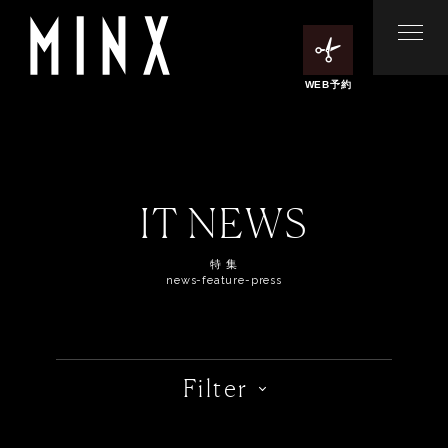
WEB予約
IT NEWS
特 集
news-feature-press
Filter