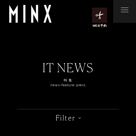
WEB予約
IT NEWS
特 集
news-feature-press
Filter