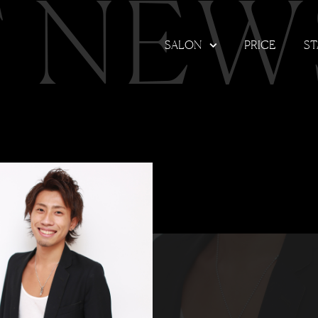
T NEW
SALON
PRICE
ST