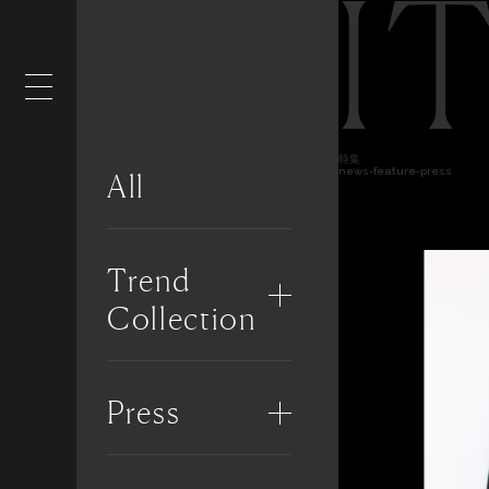
I
特集
news-feature-press
All
Trend
Collection
Press