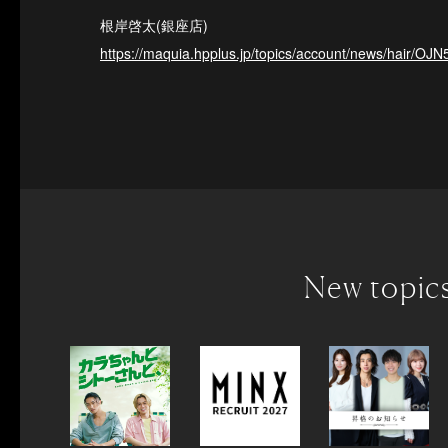
根岸啓太(銀座店)
https://maquia.hpplus.jp/topics/account/news/hair/OJ
New topic