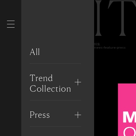
I
特集
news-feature-press
All
Trend
Collection
Press