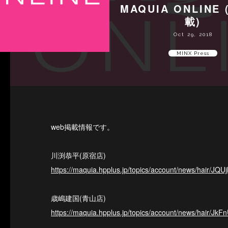
MAQUIA ONLINE 
載)
Oct 29, 2018
MINX Press
web掲載情報です。
川渕恭平(原宿店)
https://maquia.hpplus.jp/topics/account/news/hair/JQUj
歳嶋建国(青山店)
https://maquia.hpplus.jp/topics/account/news/hair/JkF