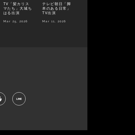
TV「髪カリス
テレビ朝日「脚
マたち」大城ち
本のある日常」
はる出演
TV出演
Mar 25, 2026
Mar 11, 2026