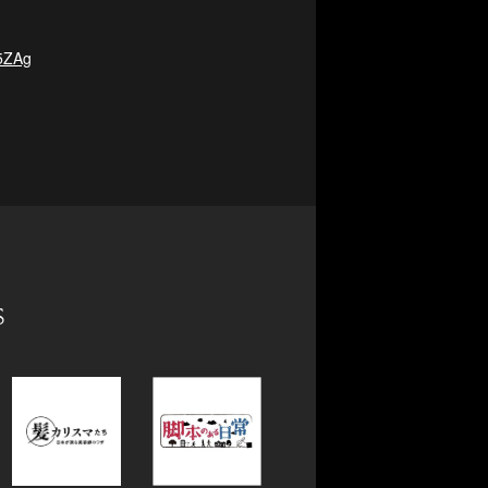
N5ZAg
s