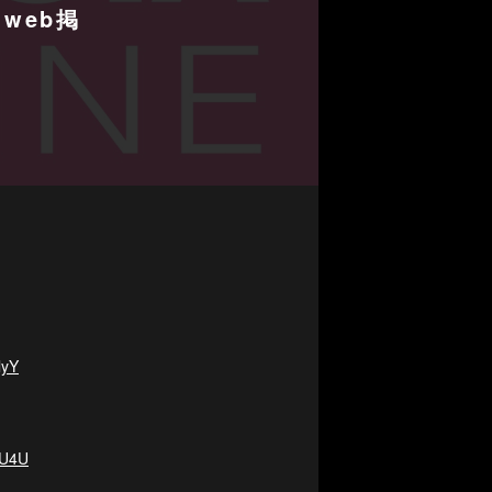
(web掲
lyY
nU4U