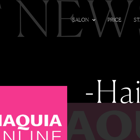
T NEW
SALON
PRICE
ST
-Hai