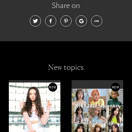
Share on
New topics
NEW
NEW