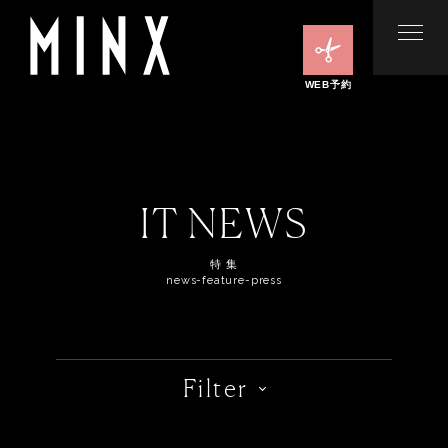
WEB予約
IT NEWS
特 集
news-feature-press
Filter