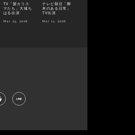
TV「髪カリス
テレビ朝日「脚
マたち」大城ち
本のある日常」
はる出演
TV出演
Mar 25, 2026
Mar 11, 2026