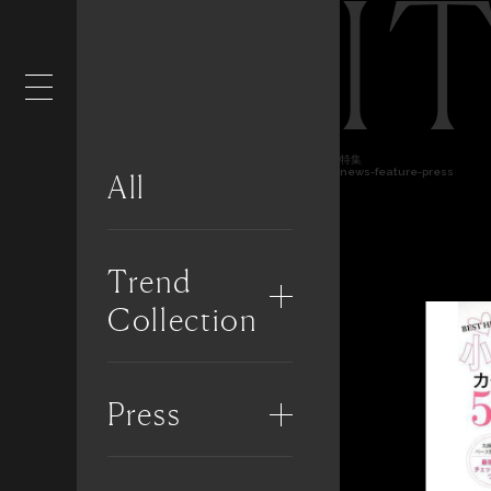
I
特集
news-feature-press
All
Trend
Collection
Press