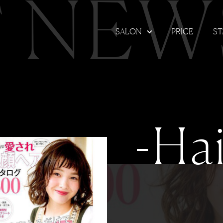
T NEW
SALON
PRICE
ST
-Hai