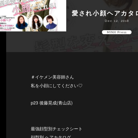
愛され小顔ヘアカタロ
Dec 12, 2018
MINX Press
＃イケメン美容師さん
私を小顔にしてください♡
p23 後藤晃成(青山店)
最強顔型別チェックシート
顔型別 ヘアカタログ