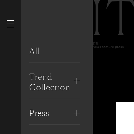
I
特集
news-feature-press
All
Trend
Collection
Press