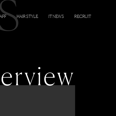
S
AFF
HAIR STYLE
IT NEWS
RECRUIT
terview