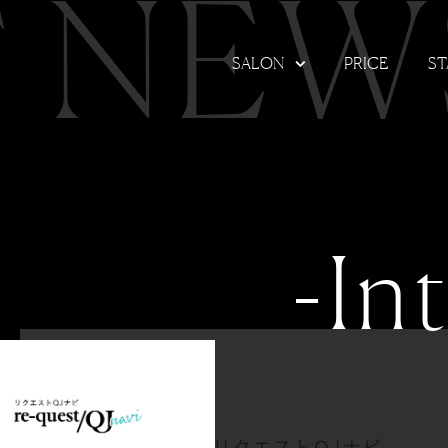
T NEW
SALON
PRICE
ST
-In