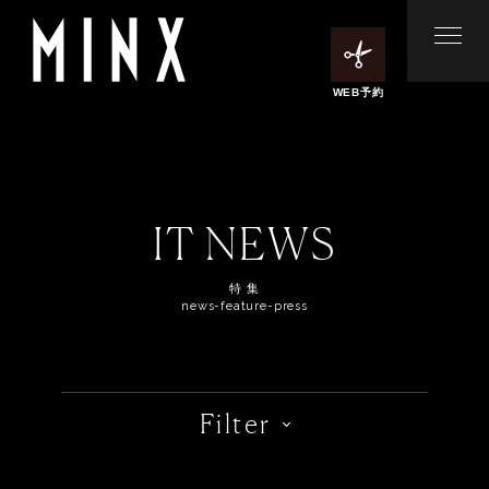
WEB予約
IT NEWS
特 集
news-feature-press
Filter