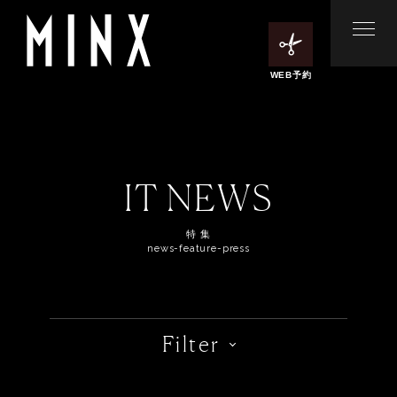
WEB予約
IT NEWS
特 集
news-feature-press
Filter