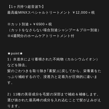
【1ヶ月持つ超音波Tr】
最高級MINXスペシャルトリートメント ￥12,000＋税
※カット別途＋￥6500＋税
（カットをなさらない場合別途シャンプー＆ブロー別途）
※4週間分のホームケアトリートメント付
★point★
1）水道水により蓄積された不純物（カルシウムイオン）
などを除去。
髪のごわつきを取り除き｢素髪｣に戻してから、栄養素をた
っぷり補給するので、浸透力と定着力が圧倒的に違いま
す。
2）11種の美容成分を毛髪の深部まで補給＆補修します。
選び抜かれた最高峰の成分を入れ込むことで髪がよみがえ
ります。