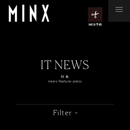
WEB予約
IT NEWS
特 集
news-feature-press
Filter