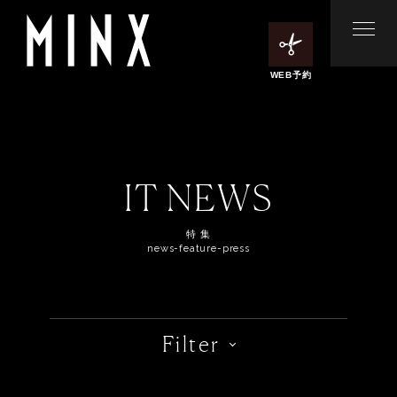
WEB予約
IT NEWS
特 集
news-feature-press
Filter