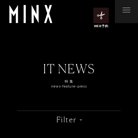
WEB予約
IT NEWS
特 集
news-feature-press
Filter