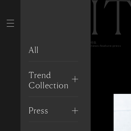
I
特集
news-feature-press
All
Trend
Collection
Press