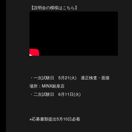
【説明会の模様はこちら】
・一次試験日 5月21(火) 適正検査・面接
場所：MINX銀座店
・二次試験日 6月11日(火)
※応募書類提出5月10日必着