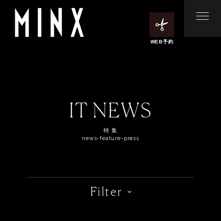
WEB予約
IT NEWS
特 集
news-feature-press
Filter