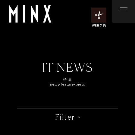
WEB予約
IT NEWS
特 集
news-feature-press
Filter