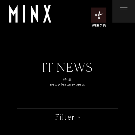
WEB予約
IT NEWS
特 集
news-feature-press
Filter