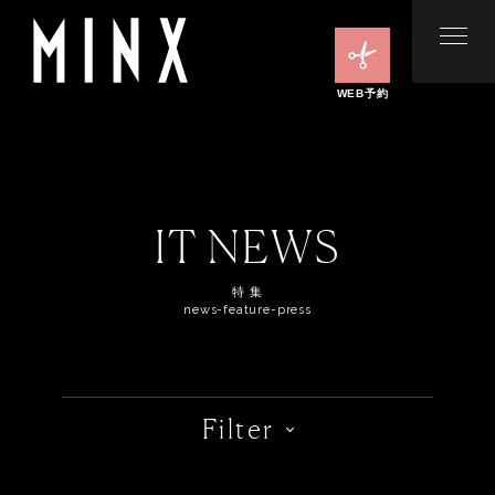
WEB予約
IT NEWS
特 集
news-feature-press
Filter