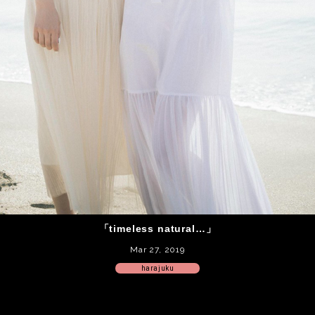
「timeless natural…」
Mar 27, 2019
harajuku