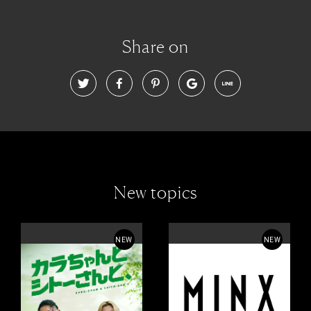
Share on
New topics
NEW
NEW