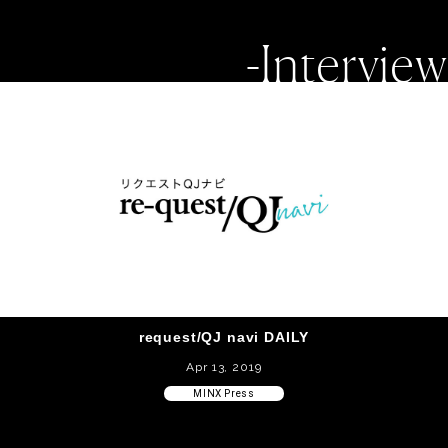
-Interview
request/QJ navi DAILY
Apr 13, 2019
MINX Press