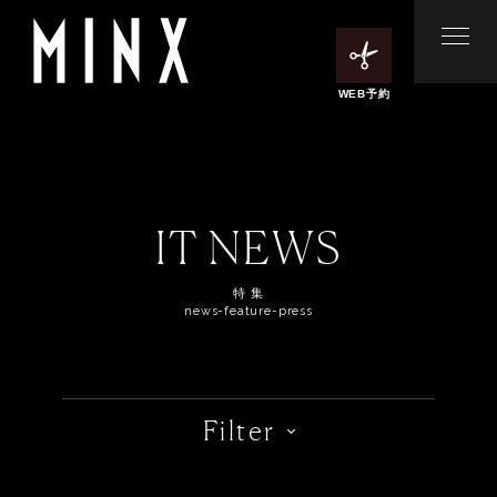
WEB予約
IT NEWS
特 集
news-feature-press
Filter