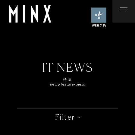
WEB予約
IT NEWS
特 集
news-feature-press
Filter