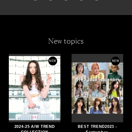
New topics
NEW
NEW
2024-25 A/W TREND
BEST TREND2023 -