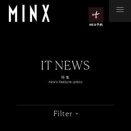
WEB予約
IT NEWS
特 集
news-feature-press
Filter