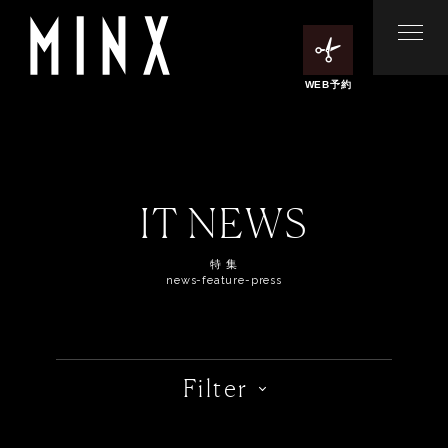
WEB予約
IT NEWS
特 集
news-feature-press
Filter