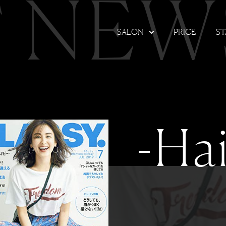
T NEW
SALON
PRICE
ST
-Hai