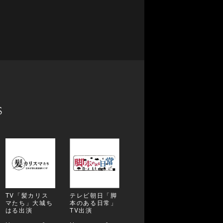
s
TV「髪カリス
テレビ朝日「脚
マたち」大城ち
本のある日常」
はる出演
TV出演