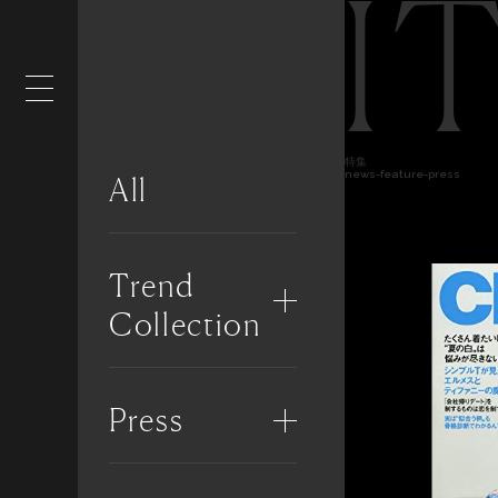
I
特集
news-feature-press
All
Trend
Collection
Press