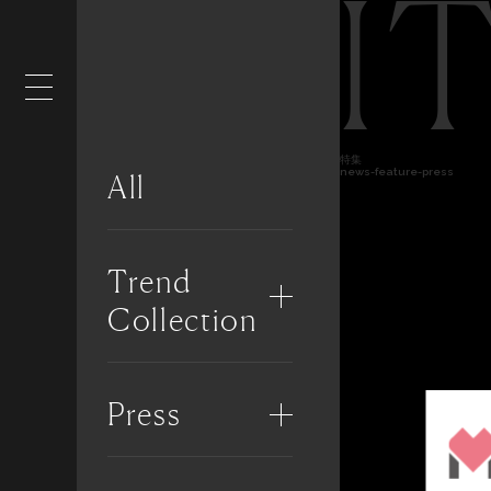
I
特集
news-feature-press
All
Trend
Collection
Press