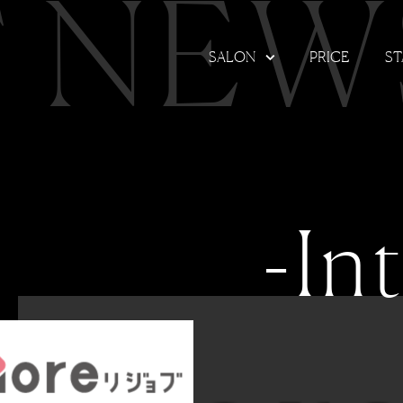
T NEW
SALON
PRICE
ST
-In