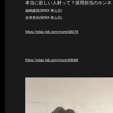
本当に欲しい人材って？採用担当のホンネ
歳嶋建国(MINX 青山店)
赤津美弥(MINX 青山店)
https://relax-job.com/more/68078
https://relax-job.com/more/68088