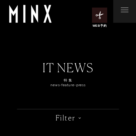
WEB予約
IT NEWS
特 集
news-feature-press
Filter